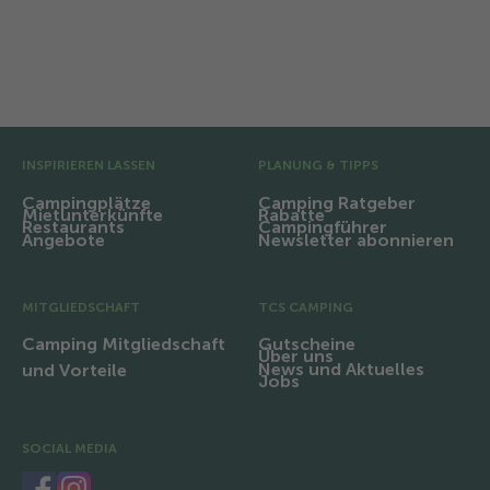
Vor-Fusszeile
INSPIRIEREN LASSEN
PLANUNG & TIPPS
Campingplätze
Camping Ratgeber
Mietunterkünfte
Rabatte
Restaurants
Campingführer
Angebote
Newsletter abonnieren
MITGLIEDSCHAFT
TCS CAMPING
Camping Mitgliedschaft
Gutscheine
Über uns
News und Aktuelles
und Vorteile
Jobs
SOCIAL MEDIA