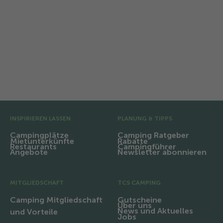
Alle News ab März 2025
Hier finden Sie alle News und Aktuelles von
März 2025 bis zurück ins Jahr 2021.
Vor-Fusszeile
INSPIRIEREN LASSEN
PLANUNG & TIPPS
Campingplätze
Camping Ratgeber
Mietunterkünfte
Rabatte
Restaurants
Campingführer
Angebote
Newsletter abonnieren
MITGLIEDSCHAFT
TCS CAMPING
Camping Mitgliedschaft
Gutscheine
Über uns
News und Aktuelles
und Vorteile
Jobs