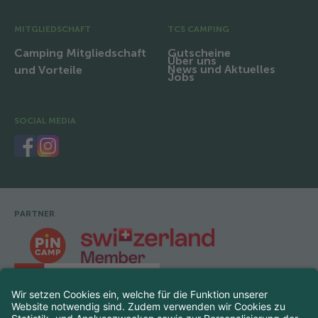
MITGLIEDSCHAFT
TCS CAMPING
Camping Mitgliedschaft
Gutscheine
Über uns
News und Aktuelles
und Vorteile
Jobs
SOCIAL MEDIA
PARTNER
Fusszeile