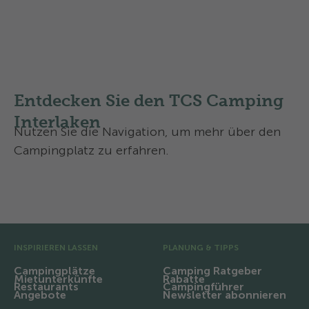
Erfahren Sie mehr über die
Swisscamps Klassifizierung
in
der Schweiz
Entdecken Sie den TCS Camping
Interlaken
Nutzen Sie die Navigation, um mehr über den
Campingplatz zu erfahren.
Ausstattung und Infrastruktur
Vor-Fusszeile
INSPIRIEREN LASSEN
PLANUNG & TIPPS
Campingplätze
Camping Ratgeber
Mietunterkünfte
Rabatte
Restaurants
Campingführer
Angebote
Newsletter abonnieren