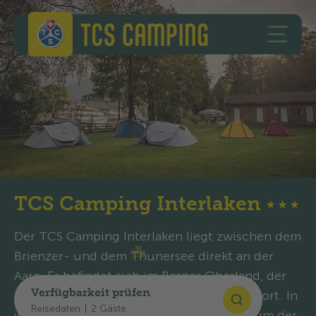
Zum Inhalt springen
Zur Fusszeile springen
TCS Camping
HAUPT
TCS Camping Interlaken
★
★
★
Der TCS Camping Interlaken liegt zwischen dem
Brienzer- und dem Thunersee direkt an der
Aare. Er befindet sich im Berner Oberland, der
Verfügbarkeit prüfen
Nummer-1-Destination für Adventure-Sport. In
Reisedaten
|
2 Gäste
wenigen Minuten gelangen Sie ins Zentrum der