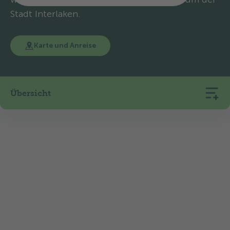
Stadt Interlaken.
Karte und Anreise
Übersicht
90
20
566
Stellplätze
Mietunterkünfte
m ü. M.