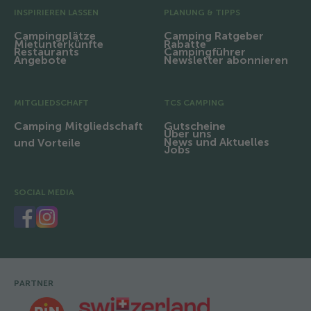
INSPIRIEREN LASSEN
PLANUNG & TIPPS
Campingplätze
Camping Ratgeber
Mietunterkünfte
Rabatte
Restaurants
Campingführer
Angebote
Newsletter abonnieren
MITGLIEDSCHAFT
TCS CAMPING
Camping Mitgliedschaft
Gutscheine
Über uns
News und Aktuelles
und Vorteile
Jobs
SOCIAL MEDIA
PARTNER
Fusszeile