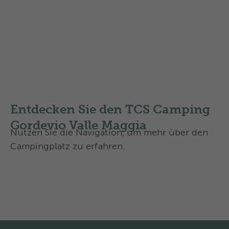
Hunde sind bei uns erlaubt (max. 2 Hunde)
Für Hunde gilt auf dem Campingplatz die
Leinenpflicht
Bitte lesen Sie unseren kleinen Hunde-
Knigge:
Camping mit Hund, so läuft’s bei uns rund
– die 10 Verhaltensregeln
Entdecken Sie den TCS Camping
Gordevio Valle Maggia
Nutzen Sie die Navigation, um mehr über den
Campingplatz zu erfahren.
Übersicht
Aktivitäten und Services
Vor-Fusszeile