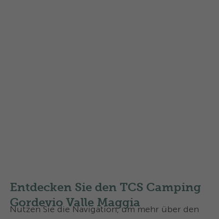
Erfahren Sie mehr über die
Swisscamps Klassifizierung
in
der Schweiz
Entdecken Sie den TCS Camping
Gordevio Valle Maggia
Nutzen Sie die Navigation, um mehr über den