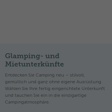
Stellplätze nahe des Flusses Maggia,
zu einem Stroman
Preise & Verfügbarkeit
Preise & Verfü
Stromsäulen (6-10A, Entfernung bis zu 20
einer Entfernung 
m, Schweizer und europäische Stecker).
Schweizer und eur
Inbegriffen: - Stellplatz, Entsorgung,
Inbegriffen: - Zel
Strom (sofern vorhanden), ein Auto oder
Strom (sofern vor
ein Motorrad Check in: ab 14 Uhr, die
ein Motorrad Check in: ab 14 Uhr, die
Reservation für einen Stellplatz ist bis 18
Reservation für ein
Uhr am Ankunftstag garantiert. Check
Uhr am Ankunftsta
out: bis 12 Uhr Bemerkungen: - Max. 5
out: bis 12 Uhr Bemerkungen: - Max. 5
Glamping- und
Personen pro Stellplatz - Zugang WiFi-
Personen pro Stel
Zone gratis - Max. 2 Haustiere zugelassen
Zone gratis - Max
Mietunterkünfte
- Der Camping ist autofrei. Während der
- Der Camping ist
Hochsaison, müssen die Autos auf dem
Hochsaison, müss
Entdecken Sie Camping neu – stilvoll,
Parkplatz vor dem Campingplatz
Parkplatz vor de
gemütlich und ganz ohne eigene Ausrüstung.
abgestellt werden.
abgestellt werde
Wählen Sie Ihre fertig eingerichtete Unterkunft
und tauchen Sie ein in die einzigartige
Campingatmosphäre.