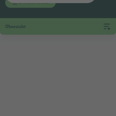
Karte und Anreise
Übersicht
207
12
290
Stellplätze
Mietunterkünfte
m ü. M.
Benvenuti a Gordevio! Die Tage und Nächte auf
dem TCS Camping Gordevio im beschaulichen
Maggiatal sind wie gemacht für eine erholsame