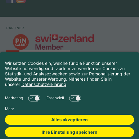
PARTNER
Fusszeile
©
2026
Touring Club Schweiz
Rechtliches
Impressum
Datenschutz
Cookie-Einstellungen
Reisedaten auswählen