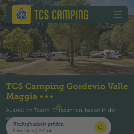
Zum Inhalt springen
Zur Fusszeile springen
TCS Camping
HAUPT
TCS Camping Gordevio Valle
Maggia
★
★
★
Auszeit im Tessin: Entspannen, baden in der
Maggia und die Natur geniessen.
Verfügbarkeit prüfen
Reisedaten
|
2 Gäste