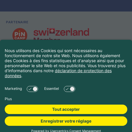
PARTENAIRE
Pied de page
©
2026
Touring Club Suisse
Legal Navigation
Mentions légales
Protection des données
Choisir les dates de
Paramètres des cookies
voyage