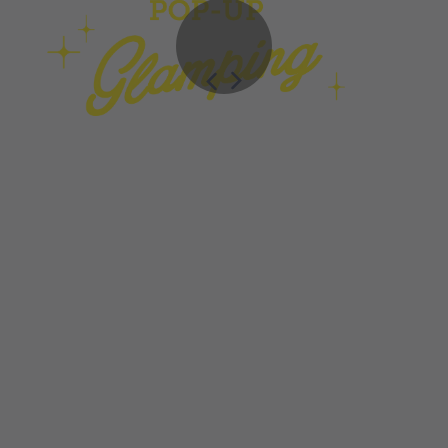
Les tentes en coton tout confort d’une surface
de 20 m² sont installées sur une base en bois
solide et équipées de deux lits individuels,
d’une petite table, de deux fauteuils et d’un
canapé. Tapis, coussins, lampes et autres objets
de décoration agencés avec goût créent une
atmosphère conviviale.
Chacune des 20 tentes dispose de l'électricité,