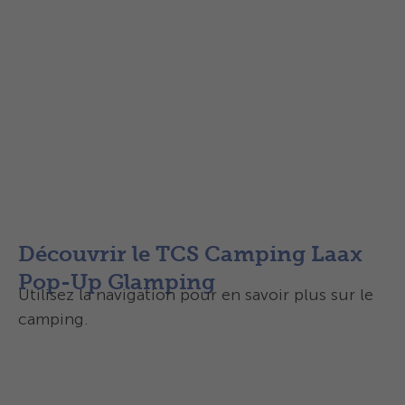
Inclus dans le prix
Enfants et adolescents
Occupation supplémentaire
Bon cadeau
Découvrir le TCS Camping Laax
Pop-Up Glamping
Utilisez la navigation pour en savoir plus sur le
camping.
Aperçu
Équipements et infrastructures