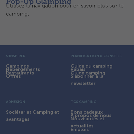
Pop-Up Glamping
Utilisez la navigation pour en savoir plus sur le
camping.
Tentes et prix
Pré pied de page
S'INSPIRER
PLANIFICATION & CONSEILS
Campings
Guide du camping
Hébergements
Rabais
Restaurants
Guide camping
Offres
S'abonner à la
newsletter
ADHÉSION
TCS CAMPING
Sociétariat Camping et
Bons cadeaux
À propos de nous
Nouveautés et
avantages
actualités
Emplois