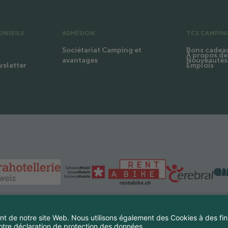
ONSEILS
ADHÉSION
TCS CAMPIN
g
Sociétariat Camping et
Bons cadea
À propos de
Nouveautés 
avantages
wsletter
Emplois