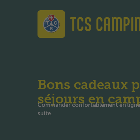
TCS Camping
Bons cadeaux p
séjours en cam
Commander confortablement en ligne 
suite.