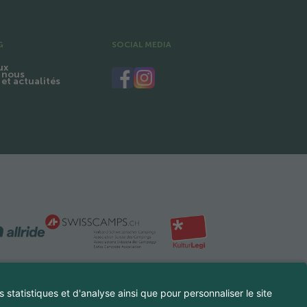
G
SOCIAL MEDIA
ux
 nous
et actualités