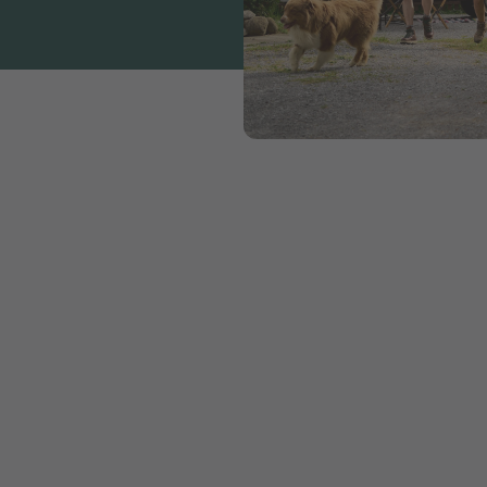
ux camping sont valables sur tous les campings TCS,
ocatifs, et dans les restaurants.
 date d’émission
n cadeau: 2 ans
artiel possible