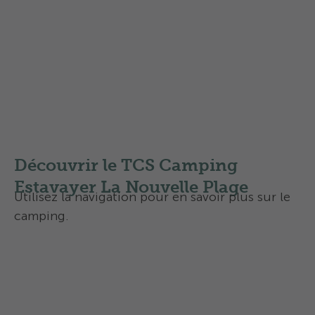
public au bord du lac ni dans l’eau. Cette
réglementation vise à protéger la réserve
naturelle avoisinante.
Veuillez lire notre petit guide de bonne
conduite pour les chiens:
Camping avec chien, voici comment ça se
passe chez nous - les 10 règles de
comportement
Découvrir le TCS Camping
Estavayer La Nouvelle Plage
Utilisez la navigation pour en savoir plus sur le
camping.
Aperçu
Activités et services