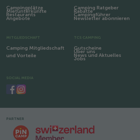
Campingplätze
Camping Ratgeber
Mietunterkünfte
Rabatte
Restaurants
Campingführer
Angebote
Newsletter abonnieren
MITGLIEDSCHAFT
TCS CAMPING
Camping Mitgliedschaft
Gutscheine
Über uns
News und Aktuelles
und Vorteile
Jobs
SOCIAL MEDIA
PARTNER
Fusszeile