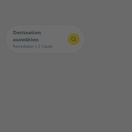
Öffnungszeiten
Heute
Restaurant geöffnet
Destination
auswählen
Reisedaten
|
2 Gäste
Öffnungszeiten Restaurant