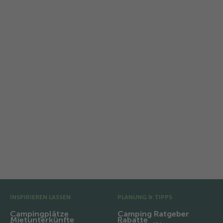
TCS Camping Gwatt
Thunersee
Erholung am Thunersee: Glamping,
Seeblick und Natur pur im Berner
Oberland.
Vor-Fusszeile
INSPIRIEREN LASSEN
PLANUNG & TIPPS
Campingplätze
Camping Ratgeber
Mietunterkünfte
Rabatte