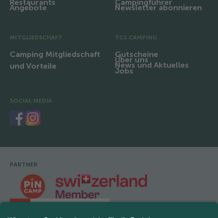
Restaurants
Campingführer
Angebote
Newsletter abonnieren
MITGLIEDSCHAFT
TCS CAMPING
Camping Mitgliedschaft
Gutscheine
Über uns
News und Aktuelles
und Vorteile
Jobs
SOCIAL MEDIA
PARTNER
Fusszeile