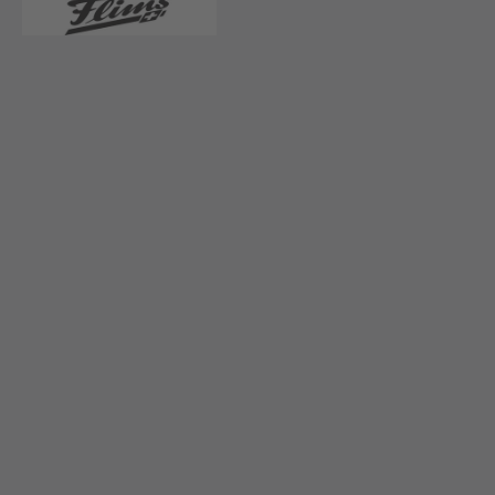
Essen & Trinken
Nur 200 Meter vom TCS Camping Flims entfernt
erwartet Sie das Restaurant Prau la Selva im
gleichnamigen Sportzentrum – ein gemütlicher
Treffpunkt für aktive Gäste, Familien und
Genussmenschen.
Ob nach einer Wanderung, einem Tennismatch
oder einfach zum entspannten Tagesausklang: