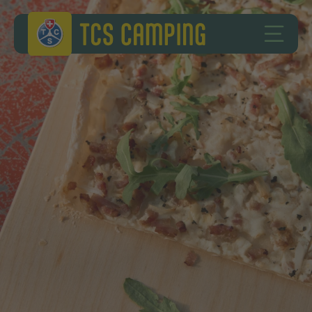
Zum Inhalt springen
Zur Fusszeile springen
TCS Camping
HAUPT