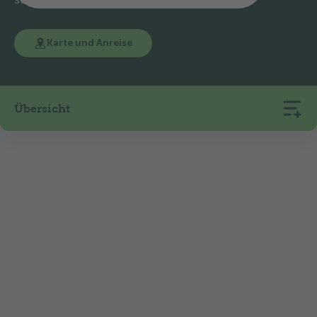
Karte und Anreise
Übersicht
314
21
508
Stellplätze
Mietunterkünfte
m ü. M.
Der TCS Camping Sempach liegt im Herzen der