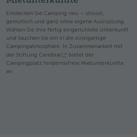
Personen pro Stellplatz - Maximal 2
Entdecken Sie Camping neu – stilvoll,
Haustiere zugelassen - Warmwasser
gratis - Parkplatz auf dem Stellplatz
gemütlich und ganz ohne eigene Ausrüstung.
Wählen Sie Ihre fertig eingerichtete Unterkunft
und tauchen Sie ein in die einzigartige
Campingatmosphäre. In Zusammenarbeit mit
der
Stiftung Cerebral
bietet der
Campingplatz hindernisfreie Mietunterkünfte
an.