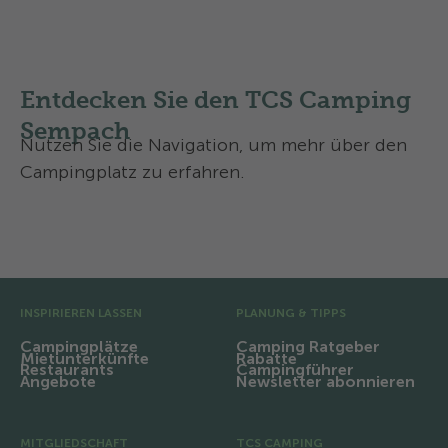
der Schweiz
Entdecken Sie den TCS Camping
Sempach
Nutzen Sie die Navigation, um mehr über den
Campingplatz zu erfahren.
Ausstattung und Infrastruktur
Vor-Fusszeile
INSPIRIEREN LASSEN
PLANUNG & TIPPS
Campingplätze
Camping Ratgeber
Mietunterkünfte
Rabatte
Restaurants
Campingführer
Angebote
Newsletter abonnieren
MITGLIEDSCHAFT
TCS CAMPING