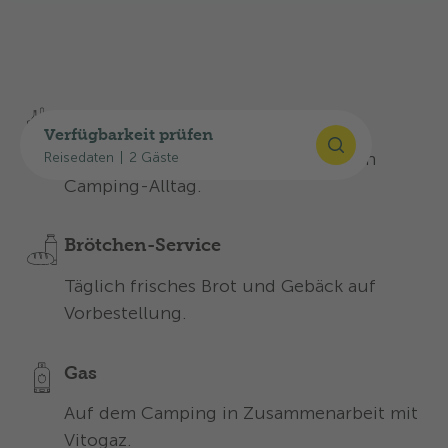
Entdecken Sie unsere Angebote für einen
unvergesslichen Aufenthalt:
Mini-Shop
Verfügbarkeit prüfen
Mit den nötigsten Produkten für den
Reisedaten
|
2 Gäste
Camping-Alltag.
Brötchen-Service
Täglich frisches Brot und Gebäck auf
Vorbestellung.
Gas
Auf dem Camping in Zusammenarbeit mit
Vitogaz.