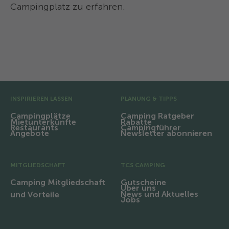
Campingplatz zu erfahren.
Ausstattung und Infrastruktur
Region und Ausflüge
Vor-Fusszeile
INSPIRIEREN LASSEN
PLANUNG & TIPPS
Campingplätze
Camping Ratgeber
Mietunterkünfte
Rabatte
Restaurants
Campingführer
Angebote
Newsletter abonnieren
MITGLIEDSCHAFT
TCS CAMPING
Camping Mitgliedschaft
Gutscheine
Über uns
News und Aktuelles
und Vorteile
Jobs