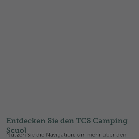
Ladestationen. Am Abreisetag können Sie noch
duschen, Ihre Sportkleider in der
Selbstbedienungs-Waschstation reinigen und
auf Wunsch ein Frühstück geniessen.
Tourenvorschläge und Informationsmaterial
erleichtern die Planung, und mit den regionalen
Gästekarten profitieren Sie von zusätzlichen
Angeboten. So sind Sie rundum bestens
versorgt – für genussvolle Biketage in Scuol.
Touren-Empfehlungen von ride.ch
Pure Alpine Trails
Empfohlene TCS Campingplätze für
Mountainbiker
Entdecken Sie den TCS Camping
Scuol
Nutzen Sie die Navigation, um mehr über den