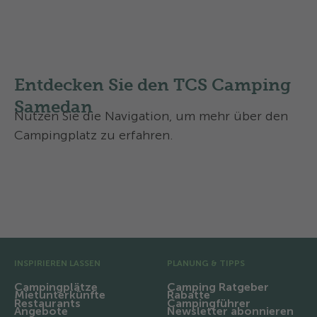
von attraktiven Familienermässigungen
profitieren.
Mehr Informationen
Entdecken Sie den TCS Camping
Samedan
Nutzen Sie die Navigation, um mehr über den
Campingplatz zu erfahren.
Ausstattung und Infrastruktur
Region und Ausflüge
Vor-Fusszeile
INSPIRIEREN LASSEN
PLANUNG & TIPPS
Campingplätze
Camping Ratgeber
Mietunterkünfte
Rabatte
Restaurants
Campingführer
Angebote
Newsletter abonnieren