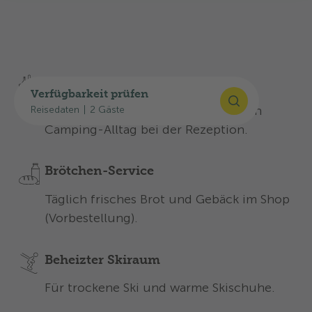
Entdecken Sie unsere Angebote für einen
unvergesslichen Aufenthalt:
Shop
Verfügbarkeit prüfen
Mit den nötigsten Produkten für den
Reisedaten
|
2 Gäste
Camping-Alltag bei der Rezeption.
Brötchen-Service
Täglich frisches Brot und Gebäck im Shop
(Vorbestellung).
Beheizter Skiraum
F
ür trockene Ski und warme Skischuhe.