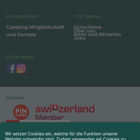
MITGLIEDSCHAFT
TCS CAMPING
Camping Mitgliedschaft
Gutscheine
Über uns
News und Aktuelles
und Vorteile
Jobs
SOCIAL MEDIA
PARTNER
Fusszeile