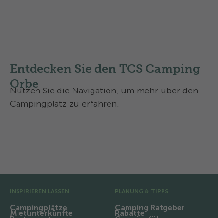
Regionale Routen
Nationale Routen
Entdecken Sie den TCS Camping
Orbe
Nutzen Sie die Navigation, um mehr über den
Campingplatz zu erfahren.
Aktivitäten und Services
Kontakt und Anreise
Vor-Fusszeile
INSPIRIEREN LASSEN
PLANUNG & TIPPS
Campingplätze
Camping Ratgeber
Mietunterkünfte
Rabatte