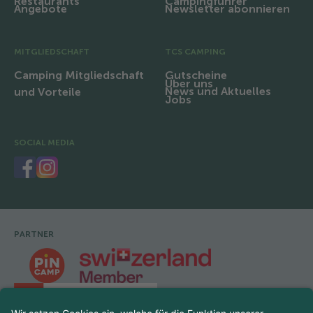
Restaurants
Campingführer
Angebote
Newsletter abonnieren
MITGLIEDSCHAFT
TCS CAMPING
Camping Mitgliedschaft
Gutscheine
Über uns
News und Aktuelles
und Vorteile
Jobs
SOCIAL MEDIA
PARTNER
Fusszeile