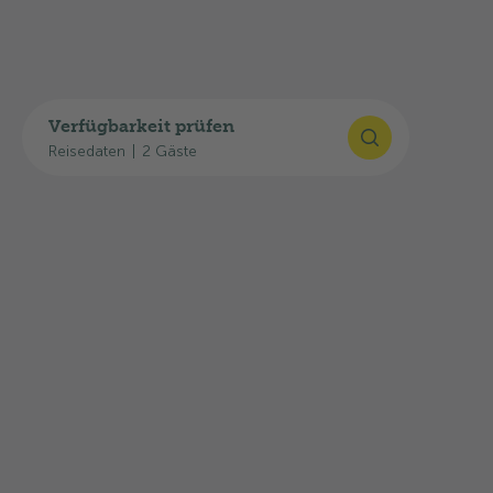
Verfügbarkeit prüfen
Reisedaten
|
2 Gäste
©
Switzerland Tourism
/Rob Lewis Photography
Ferienregion Orbe
Orbe liegt im Waadtland und hat eine reiche
Geschichte mit römischen Überresten. Die
Region bietet eine interessante Mischung aus