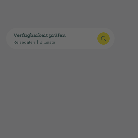
Verfügbarkeit prüfen
Reisedaten
|
2 Gäste
Ferienregion Bleniotal
Der Campingplatz liegt im sonnigen Bleniotal,
einem Paradies für Naturliebhaber.
Atemberaubende Landschaften laden im
Sommer zum Wandern und Mountainbiken, im
Winter zum Skifahren und Snowboarden ein.