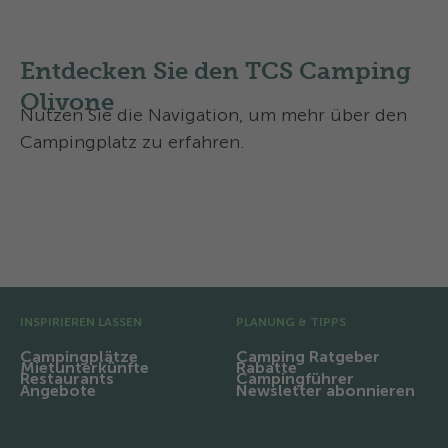
Regionale Routen
Entdecken Sie den TCS Camping
Olivone
Nutzen Sie die Navigation, um mehr über den
Campingplatz zu erfahren.
Aktivitäten und Services
Kontakt und Anreise
Vor-Fusszeile
INSPIRIEREN LASSEN
PLANUNG & TIPPS
Campingplätze
Camping Ratgeber
Mietunterkünfte
Rabatte
Restaurants
Campingführer
Angebote
Newsletter abonnieren