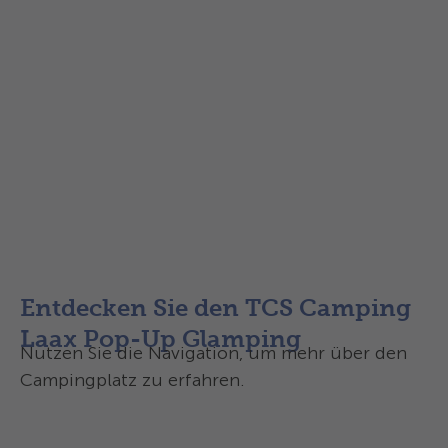
Im Preis inbegriffen
Kinder & Jugendliche
Zusatzbelegung im Zelt
Gutscheine
Entdecken Sie den TCS Camping
Laax Pop-Up Glamping
Nutzen Sie die Navigation, um mehr über den
Campingplatz zu erfahren.
Übersicht