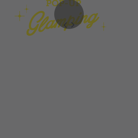
Die 20 m² grossen, bezaubernden
Baumwollzelte stehen auf einer hochwertigen
Holzunterlage und sind mit zwei kuscheligen
Einzelbetten, einem kleinen Tisch, zwei Sessel
und einem Sofa gemütlich eingerichtet.
Teppiche, Kissen, Lampen und weitere liebevoll
arrangierten Deko-Gegenstände sorgen für ein
heimeliges Ambiente.