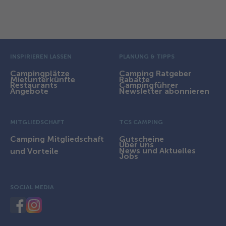
Ausstattung und Infrastruktur
Vor-Fusszeile
INSPIRIEREN LASSEN
PLANUNG & TIPPS
Campingplätze
Camping Ratgeber
Mietunterkünfte
Rabatte
Restaurants
Campingführer
Angebote
Newsletter abonnieren
MITGLIEDSCHAFT
TCS CAMPING
Camping Mitgliedschaft
Gutscheine
Über uns
News und Aktuelles
und Vorteile
Jobs
SOCIAL MEDIA