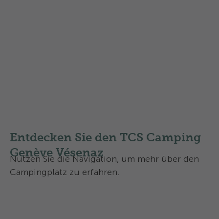
Erfahren Sie mehr über die
Swisscamps Klassifizierung
in
der Schweiz
Entdecken Sie den TCS Camping
Genève Vésenaz
Nutzen Sie die Navigation, um mehr über den
Campingplatz zu erfahren.
Ausstattung und Infrastruktur