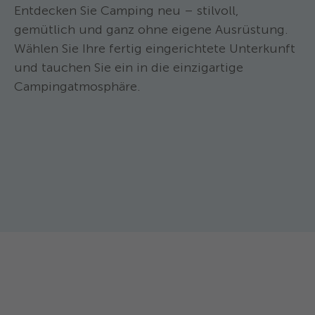
Entdecken Sie Camping neu – stilvoll,
entrichten, könne
Verkehrsmittel vo
gemütlich und ganz ohne eigene Ausrüstung.
Wählen Sie Ihre fertig eingerichtete Unterkunft
und tauchen Sie ein in die einzigartige
Campingatmosphäre.
TCS Camping Genève Vésenaz ****
TCS Camping Gen
Biwak
POD
Das aus natürlichen Materialien
Der Pod ist eine 