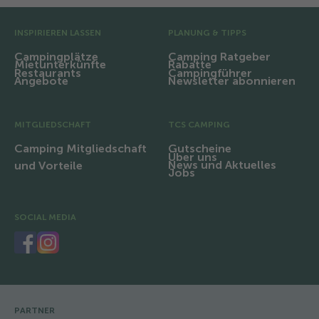
Vor-Fusszeile
INSPIRIEREN LASSEN
PLANUNG & TIPPS
Campingplätze
Camping Ratgeber
Mietunterkünfte
Rabatte
Restaurants
Campingführer
Angebote
Newsletter abonnieren
MITGLIEDSCHAFT
TCS CAMPING
Camping Mitgliedschaft
Gutscheine
Über uns
News und Aktuelles
und Vorteile
Jobs
SOCIAL MEDIA
PARTNER
Fusszeile