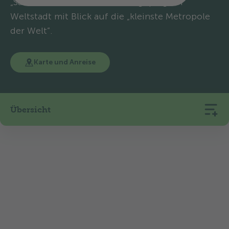
„Savoir-vivre” der französisch geprägten
Weltstadt mit Blick auf die „kleinste Metropole
der Welt”.
Karte und Anreise
Übersicht
103
9
375
Stellplätze
Mietunterkünfte
m ü. M.