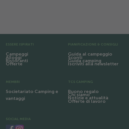
di un lago in Svizzera
escursioni
Campeggi TCS sulle rive di un lago in
Campeggi TCS per
Svizzera
Pre Footer
ESSERE ISPIRATI
PIANIFICAZIONE & CONSIGLI
Campeggi
Guida al campeggio
Alloggi
Sconti
Ristoranti
Guida camping
Offerte
Iscriviti alla newsletter
MEMBRI
TCS CAMPING
Societariato Camping e
Buono regalo
Chi siamo
Notizie e attualità
vantaggi
Offerte di lavoro
SOCIAL MEDIA