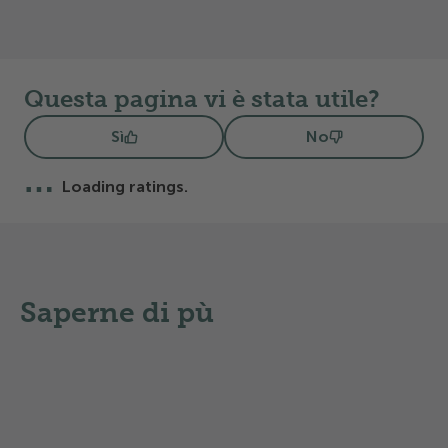
Questa pagina vi è stata utile?
Sì
No
…
Loading ratings.
Saperne di pù
Suggerimenti
Suggerimenti
Campeggi TCS sulle rive
Campeggi 