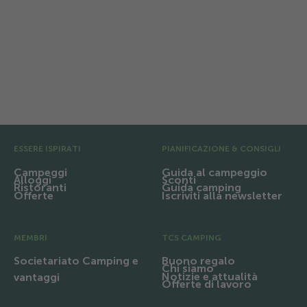
esclusive per i membri. 20% di sconto in
bassa stagione.
Pre Footer
ESSERE ISPIRATI
PIANIFICAZIONE & CONSIGLI
Campeggi
Guida al campeggio
Alloggi
Sconti
Ristoranti
Guida camping
Offerte
Iscriviti alla newsletter
MEMBRI
TCS CAMPING
Societariato Camping e
Buono regalo
Chi siamo
Notizie e attualità
vantaggi
Offerte di lavoro