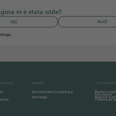
ina vi è stata utile?
Sì
No
tings.
CONSIGLI
MEMBRI
TCS CAMPIN
io
Societariato Camping e
Buono rega
Chi siamo
Notizie e at
vantaggi
letter
Offerte di l