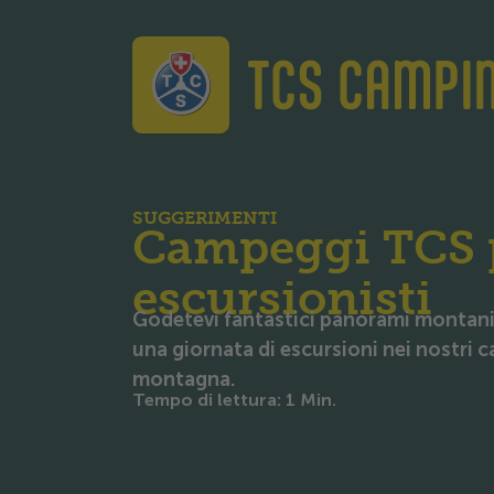
TCS Camping
SUGGERIMENTI
Campeggi TCS 
escursionisti
Godetevi fantastici panorami montani 
una giornata di escursioni nei nostri 
montagna.
Tempo di lettura
:
1
Min.