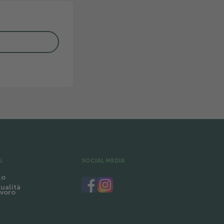
G
SOCIAL MEDIA
lo
tualità
avoro