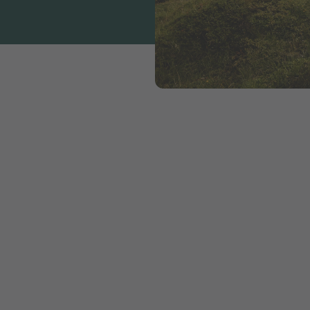
ioni sono la ciliegina sulla t
atori
Se sognate vacanze indimen
bellezza della natura e go
vacanza in campeggio vicin