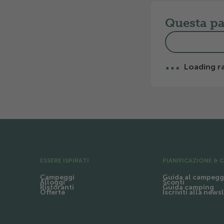
Questa pag
…
Loading ra
Pre Footer
ESSERE ISPIRATI
PIANIFICAZIONE & 
Campeggi
Guida al campegg
Alloggi
Sconti
Ristoranti
Guida camping
Offerte
Iscriviti alla news