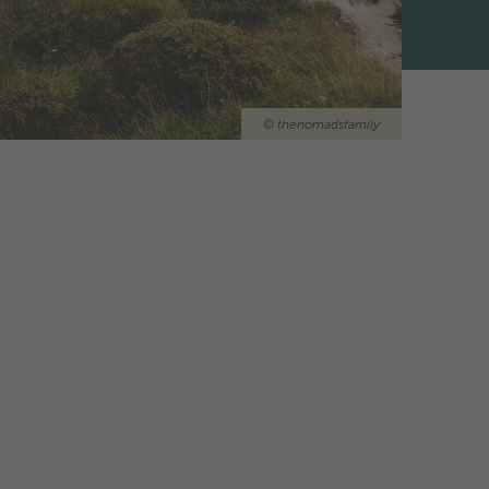
©
thenomadsfamily
orta per i
ticabili, in cui potete immergervi nella
dere della libertà del campeggio, una
o alle montagne farà al caso vostro.