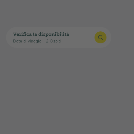
Verifica la disponibilità
Date di viaggio
|
2 Ospiti
©
Switzerland Tourism
/Jasmin Frei
Carta Ospiti Soletta
Tutti gli ospiti del campeggio ricevono la carta
degli ospiti di Soletta al momento del check-in:
con questa carta si può viaggiare gratuitamente
sui trasporti pubblici.