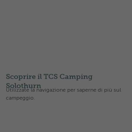
Mappa Regione Solothurn
Itinerari locali
Itinerari regionali
Itinerari nazionali
Scoprire il TCS Camping
Solothurn
Utilizzate la navigazione per saperne di più sul
campeggio.
Attività e servizi
Contatto e come arrivare