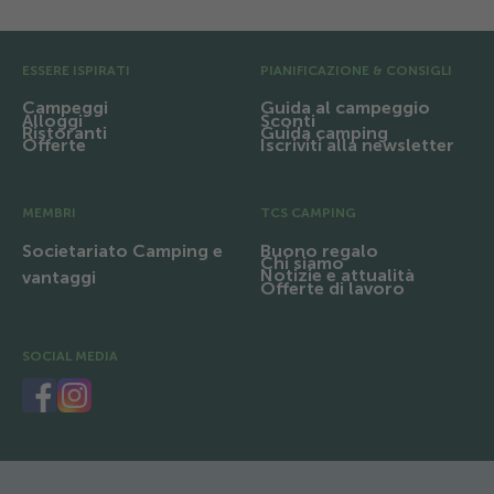
Pre Footer
ESSERE ISPIRATI
PIANIFICAZIONE & CONSIGLI
Campeggi
Guida al campeggio
Alloggi
Sconti
Ristoranti
Guida camping
Offerte
Iscriviti alla newsletter
MEMBRI
TCS CAMPING
Societariato Camping e
Buono regalo
Chi siamo
Notizie e attualità
vantaggi
Offerte di lavoro
SOCIAL MEDIA