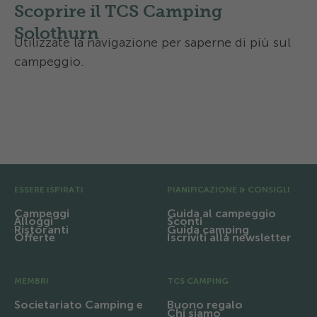
Scoprire il TCS Camping
Solothurn
Utilizzate la navigazione per saperne di più sul
campeggio.
Equipaggiamento e infrastrutture
Regione e escursioni
Pre Footer
ESSERE ISPIRATI
PIANIFICAZIONE & CONSIGLI
Campeggi
Guida al campeggio
Alloggi
Sconti
Ristoranti
Guida camping
Offerte
Iscriviti alla newsletter
MEMBRI
TCS CAMPING
Societariato Camping e
Buono regalo
Chi siamo