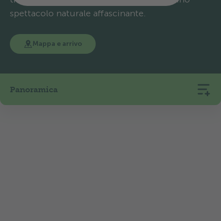
spettacolo naturale affascinante.
Mappa e arrivo
Panoramica
100
7
476
Piazzole
Alloggi in affitto
m s.m.