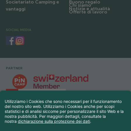
Societariato Camping e
Buono regalo
Chi siamo
Notizie e attualità
vantaggi
Offerte di lavoro
SOCIAL MEDIA
PARTNER
Footer