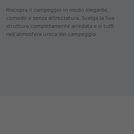
Riscopra il campeggio in modo elegante,
comodo e senza attrezzatura. Scelga la Sua
struttura completamente arredata e si tuffi
nell’atmosfera unica del campeggio.
TCS Camping Martigny ***
Bivacco
TCS Camping Mart
Il bivacco su palafitta è un alloggio
Dormitorio 