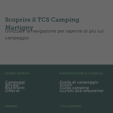
Scoprire il TCS Camping
Martigny
Utilizzate la navigazione per saperne di più sul
campeggio.
Equipaggiamento e infrastrutture
Pre Footer
ESSERE ISPIRATI
PIANIFICAZIONE & CONSIGLI
Campeggi
Guida al campeggio
Alloggi
Sconti
Ristoranti
Guida camping
Offerte
Iscriviti alla newsletter
MEMBRI
TCS CAMPING