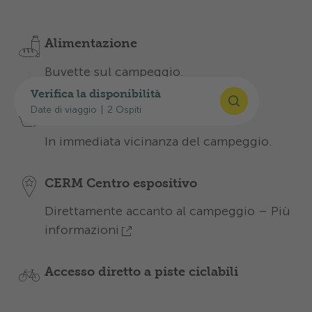
Scopra le nostre offerte per un soggiorno
indimenticabile:
Alimentazione
Buvette sul campeggio.
Verifica la disponibilità
Date di viaggio
|
2 Ospiti
Diverse possibilità di acquisto
In immediata vicinanza del campeggio.
CERM Centro espositivo
Direttamente accanto al campeggio –
Più
informazioni
Accesso diretto a piste ciclabili