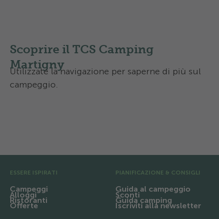
Vi interessa?
Scoprire il TCS Camping
Martigny
Utilizzate la navigazione per saperne di più sul
campeggio.
Equipaggiamento e infrastrutture
Regione e escursioni
Pre Footer
ESSERE ISPIRATI
PIANIFICAZIONE & CONSIGLI
Campeggi
Guida al campeggio
Alloggi
Sconti
Ristoranti
Guida camping
Offerte
Iscriviti alla newsletter