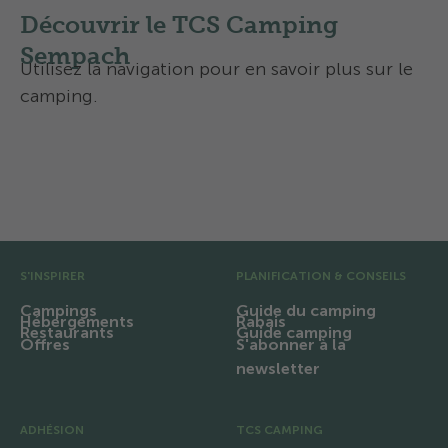
Découvrir le TCS Camping
Sempach
Utilisez la navigation pour en savoir plus sur le
camping.
Activités et services
Contact et accès
Pré pied de page
S'INSPIRER
PLANIFICATION & CONSEILS
Campings
Guide du camping
Hébergements
Rabais
Restaurants
Guide camping
Offres
S'abonner à la
newsletter
ADHÉSION
TCS CAMPING