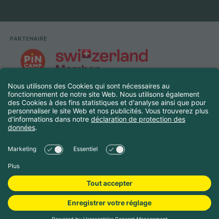
PARTENAIRE
Pied de page
©
2026
Touring Club Suisse
Legal Navigation
Mentions légales
Protection des données
Choisir les dates de
Paramètres des cookies
voyage