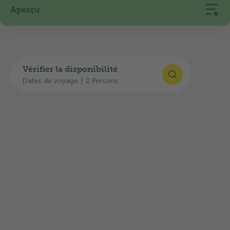
Aperçu
Vérifier la disponibilité
Dates de voyage
|
2 Persons
108
430
Emplacements
m. d'altitude
Le petit mais très agréable camping TCS La Tène
Lac de Neuchâtel, avec accès à une magnifique
plage de sable, a rejoint la famille des campings
TCS en 2023 et est un merveilleux bijou. Ce
camping idyllique se trouve au pied du mont
Chaumont, dans le paisible village de Marin-