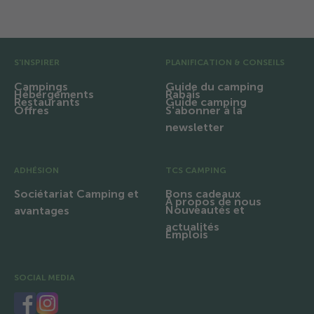
Équipements et infrastructures
Pré pied de page
S'INSPIRER
PLANIFICATION & CONSEILS
Campings
Guide du camping
Hébergements
Rabais
Restaurants
Guide camping
Offres
S'abonner à la
newsletter
ADHÉSION
TCS CAMPING
Sociétariat Camping et
Bons cadeaux
À propos de nous
Nouveautés et
avantages
actualités
Emplois
SOCIAL MEDIA