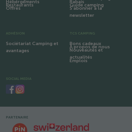
Hébergements
Rabais
Restaurants
Guide camping
Offres
S'abonner à la
newsletter
ADHÉSION
TCS CAMPING
Sociétariat Camping et
Bons cadeaux
À propos de nous
Nouveautés et
avantages
actualités
Emplois
SOCIAL MEDIA
PARTENAIRE
Pied de page