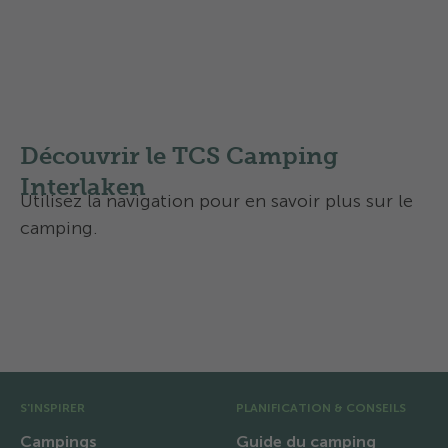
Louer des kayaks sur le
camping
Vous pouvez louer un kayak sur le camping.
Accès direct à la rivière Aare depuis le camping.
Découvrir le TCS Camping
Interlaken
Utilisez la navigation pour en savoir plus sur le
camping.
Équipements et infrastructures
Région et excursions
Pré pied de page
S'INSPIRER
PLANIFICATION & CONSEILS
Campings
Guide du camping