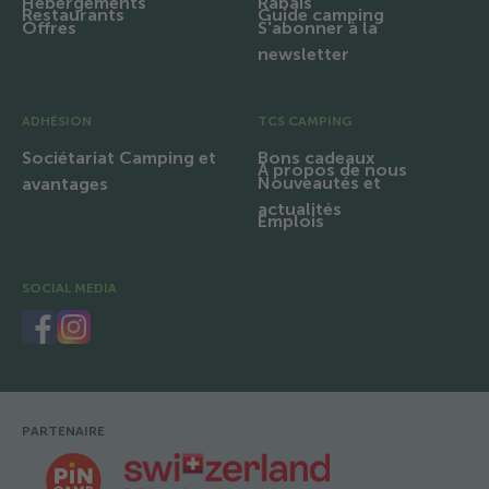
Hébergements
Rabais
Restaurants
Guide camping
Offres
S'abonner à la
newsletter
ADHÉSION
TCS CAMPING
Sociétariat Camping et
Bons cadeaux
À propos de nous
Nouveautés et
avantages
actualités
Emplois
SOCIAL MEDIA
PARTENAIRE
Pied de page