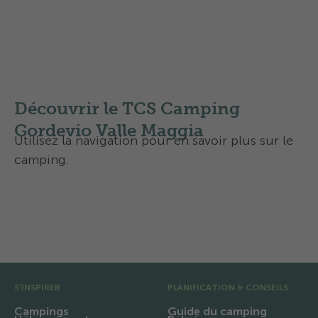
Veuillez lire notre petit guide de bonne
conduite pour les chiens :
Camping avec chien, voici comment ça se
passe chez nous - les 10 règles de
comportement
Découvrir le TCS Camping
Gordevio Valle Maggia
Utilisez la navigation pour en savoir plus sur le
camping.
Aperçu
Activités et services
Pré pied de page
S'INSPIRER
PLANIFICATION & CONSEILS
Campings
Guide du camping