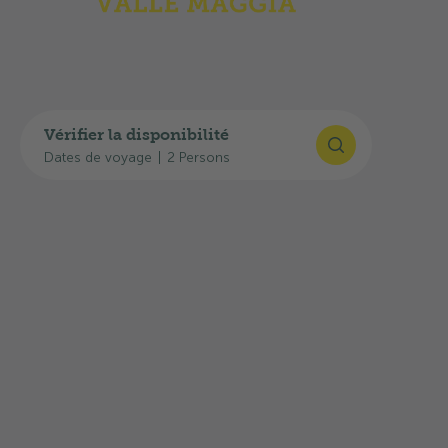
GPS
:
46°13'17"N, 8°44'34"E
Planifier son itinéraire
Vous trouverez ici des liens utiles pour accéder
Vérifier la disponibilité
au camping:
Dates de voyage
|
2 Persons
Calculateur d’itinéraire Google Maps
Horaires CFF
État actuel du trafic: Info Route TCS
La sortie d’autoroute
A13 en direction de
Locarno/Tenero
se trouve à environ
20 km
et
vous pourrez rejoindre l’arrêt de bus de
Gordevio en environ
500 m
.