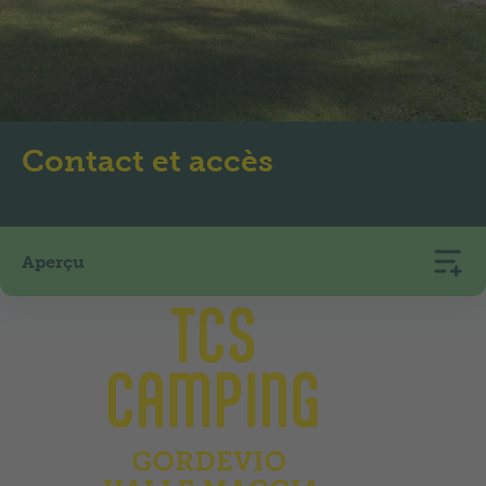
Contact et accès
Aperçu
TCS Camping Gordevio Valle Maggia
Via Cantonale
6672
Gordevio
+41 91 753 14 44
camping.gordevio@tcs.ch