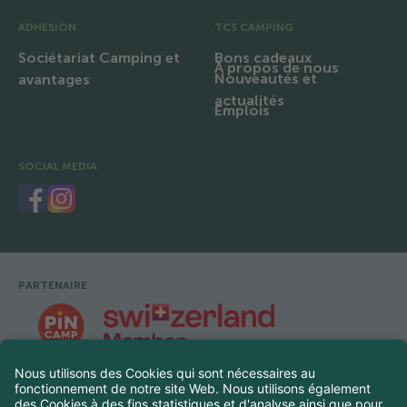
ADHÉSION
TCS CAMPING
Sociétariat Camping et
Bons cadeaux
À propos de nous
Nouveautés et
avantages
actualités
Emplois
SOCIAL MEDIA
PARTENAIRE
Pied de page