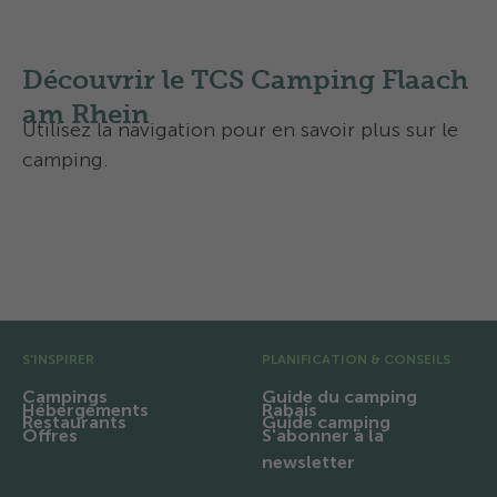
Camping avec chien, voici comment ça se
passe chez nous - les 10 règles de
comportement
Découvrir le TCS Camping Flaach
am Rhein
Utilisez la navigation pour en savoir plus sur le
camping.
Aperçu
Activités et services
Pré pied de page
S'INSPIRER
PLANIFICATION & CONSEILS
Campings
Guide du camping
Hébergements
Rabais
Restaurants
Guide camping
Offres
S'abonner à la
newsletter