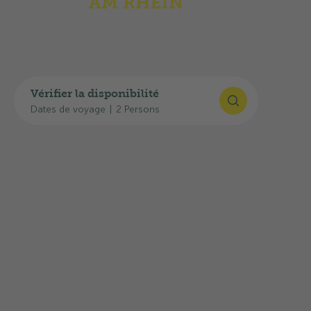
Vérifier la disponibilité
Dates de voyage
|
2 Persons
Highlights
Vous trouverez ici un aperçu de l’équipement,
de l’infrastructure et des prestations: