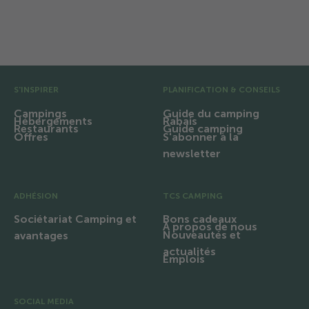
Équipements et infrastructures
Région et excursions
Pré pied de page
S'INSPIRER
PLANIFICATION & CONSEILS
Campings
Guide du camping
Hébergements
Rabais
Restaurants
Guide camping
Offres
S'abonner à la
newsletter
ADHÉSION
TCS CAMPING
Sociétariat Camping et
Bons cadeaux
À propos de nous
Nouveautés et
avantages
actualités
Emplois
SOCIAL MEDIA