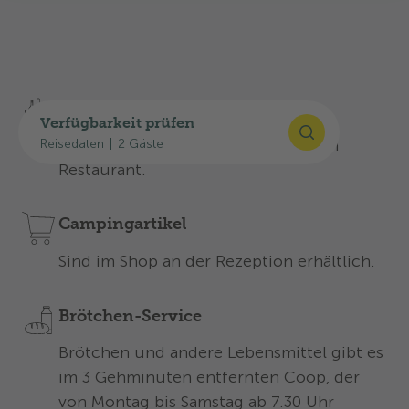
Entdecken Sie unsere Angebote für einen
unvergesslichen Aufenthalt:
Lebensmittel
Verfügbarkeit prüfen
K
leiner Selbstbedienungsladen beim
Reisedaten
|
2 Gäste
Restaurant
.
Campingartikel
S
ind im Shop an der Rezeption erhältlich.
Brötchen-Service
Brötchen und andere Lebensmittel gibt es
im 3 Gehminuten entfernten Coop, der
von Montag bis Samstag ab 7.30 Uhr