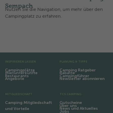
Sempach
Nutzen Sie die Navigation, um mehr über den
Campingplatz zu erfahren.
Ausstattung und Infrastruktur
Region und Ausflüge
Vor-Fusszeile
INSPIRIEREN LASSEN
PLANUNG & TIPPS
Campingplätze
Camping Ratgeber
Mietunterkünfte
Rabatte
Restaurants
Campingführer
Angebote
Newsletter abonnieren
MITGLIEDSCHAFT
TCS CAMPING
Camping Mitgliedschaft
Gutscheine
Über uns
News und Aktuelles
und Vorteile
Jobs