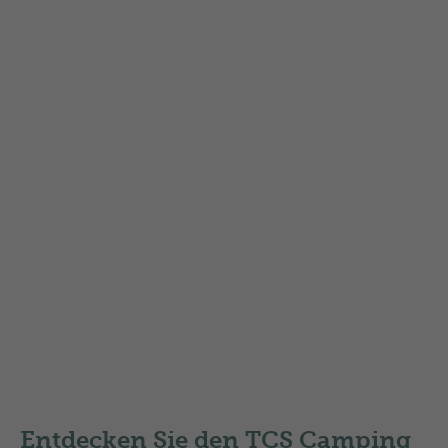
Carvelo – das elektrische
Cargobike zum Mieten
Ideal für Ihren Campingaufenthalt: Kinder
transportieren, Einkäufe erledigen oder einfach
flexibel unterwegs sein – mit dem Carvelo
wird’s einfach. Buchen Sie das Carvelo direkt bei
uns an der Réception.
Mehr Informationen
Entdecken Sie den TCS Camping