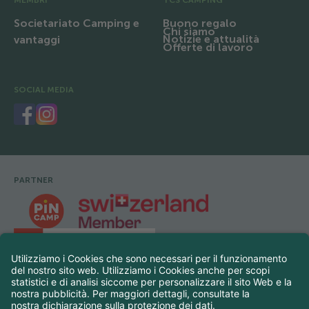
MEMBRI
TCS CAMPING
Societariato Camping e
Buono regalo
Chi siamo
Notizie e attualità
vantaggi
Offerte di lavoro
SOCIAL MEDIA
PARTNER
Footer