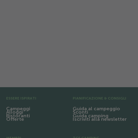
TCS Camping Thusis Viamala
Natura, ombra e gola: campeggio
rilassante alle porte della Viamala nel
Cantone dei Grigioni.
Pre Footer
ESSERE ISPIRATI
PIANIFICAZIONE & CONSIGLI
Campeggi
Guida al campeggio
Alloggi
Sconti
Ristoranti
Guida camping
Offerte
Iscriviti alla newsletter