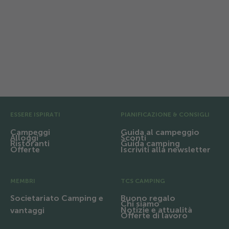
Vacanza in Ticino: rilassarsi, fare il
bagno nel fiume Maggia e godersi la
natura.
Pre Footer
ESSERE ISPIRATI
PIANIFICAZIONE & CONSIGLI
Campeggi
Guida al campeggio
Alloggi
Sconti
Ristoranti
Guida camping
Offerte
Iscriviti alla newsletter
MEMBRI
TCS CAMPING
Societariato Camping e
Buono regalo
Chi siamo
Notizie e attualità
vantaggi
Offerte di lavoro