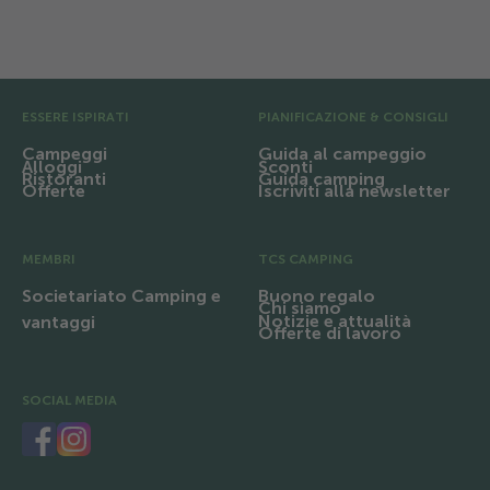
più a lungo del previsto.
Pre Footer
ESSERE ISPIRATI
PIANIFICAZIONE & CONSIGLI
Campeggi
Guida al campeggio
Alloggi
Sconti
Ristoranti
Guida camping
Offerte
Iscriviti alla newsletter
MEMBRI
TCS CAMPING
Societariato Camping e
Buono regalo
Chi siamo
Notizie e attualità
vantaggi
Offerte di lavoro
SOCIAL MEDIA