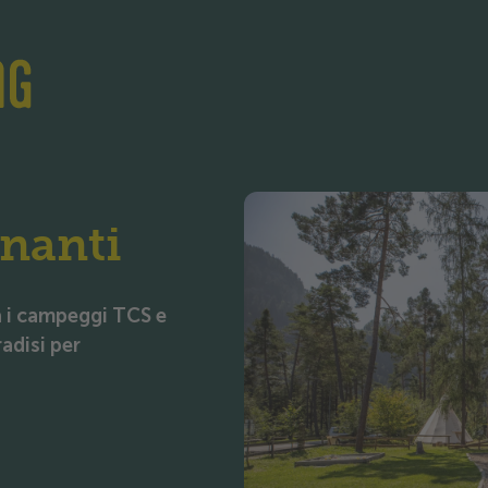
Skip to content
Skip to footer
inanti
a i campeggi TCS e
radisi per