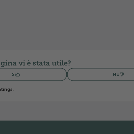
degli esperti per av
all’aria aperta.
ina vi è stata utile?
Sì
No
tings.