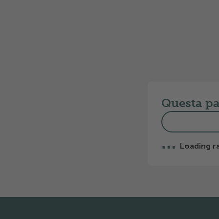
20% di sconto in bassa stagione.
Questa pag
…
Loading ra
Pre Footer