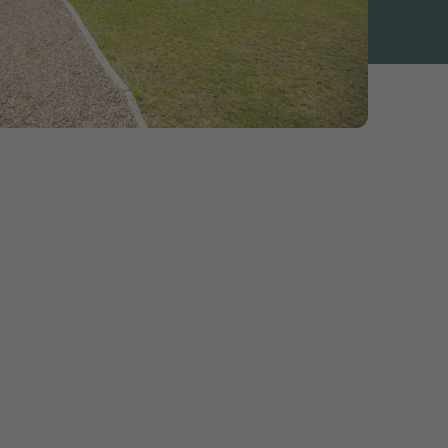
piccoli
 delle vere e
vi dalla frenesia
rete benissimo nei
o dalle roccaforti