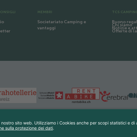
CONSIGLI
MEMBRI
TCS CAMPIN
io
Societariato Camping e
Buono rega
Chi siamo
Notizie e at
vantaggi
letter
Offerte di l