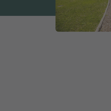
l loro piccolo: la magia dei 
 per campeggiatori
cole dimensioni offrono molti vantaggi che li rendono
li amanti della natura e del relax. Se volete allontanar
mmirare la bellezza e semplicità della natura, vi trove
coli ma affascinanti.
 TCS ci sono autentici gioiellini, spesso situati lontan