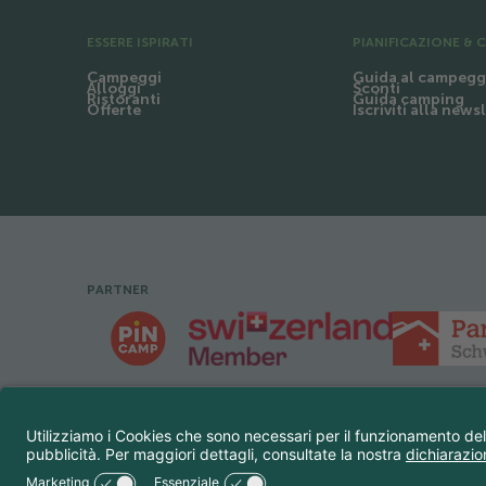
ESSERE ISPIRATI
PIANIFICAZIONE & 
Campeggi
Guida al campegg
Alloggi
Sconti
Ristoranti
Guida camping
Offerte
Iscriviti alla news
PARTNER
Footer