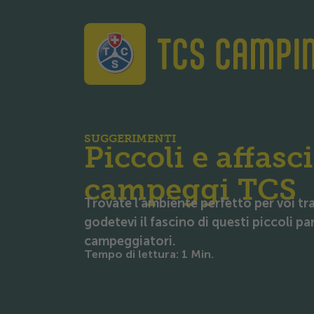
TCS Camping
SUGGERIMENTI
Piccoli e affasc
campeggi TCS
Trovate l’ambiente perfetto per voi tr
godetevi il fascino di questi piccoli pa
campeggiatori.
Tempo di lettura
:
1
Min.