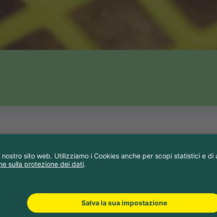
 servizi
tri numerosi servizi e attività. Per ulteriori informaz
eception è a sua disposizione.