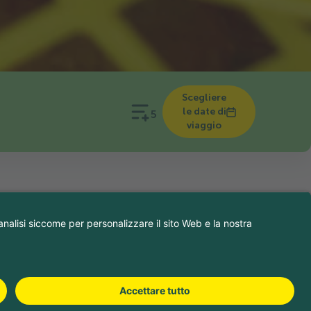
Scegliere
le date di
5
viaggio
ioni, il nostro