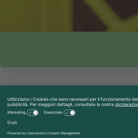
Attività e
Approfitta dei nos
personale della r