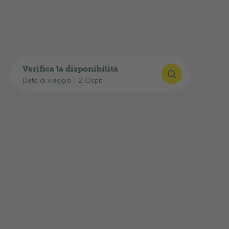
GPS
:
46°30'36"N, 9°52'44"E
Pianificare il viaggio
Qui trova i link utili per il Suo arrivo:
Verifica la disponibilità
Date di viaggio
|
2 Ospiti
Pianificatore d’itinerari Google Maps
Orari FFS
Situazione attuale del traffico: Infostrada TCS
L'uscita autostradale
22-Thusis-Sud
si trova a
circa
61,0 km
di distanza, mentre la stazione
ferroviaria di
Punt Muragl
è raggiungibile in
circa
500 m
.