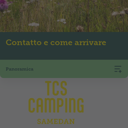
Contatto e come arrivare
Panoramica
TCS Camping Samedan
Via da Bernina 2
7503
Samedan
+41 81 842 81 97
camping.samedan@tcs.ch