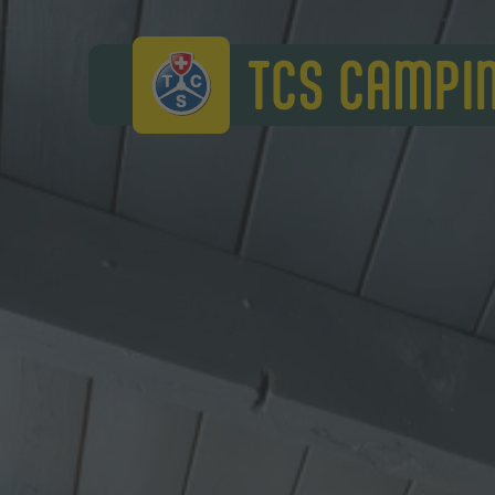
TCS Camping