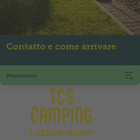
Contatto e come arrivare
Panoramica
TCS Camping Luzern-Horw
Seefeldstrasse
6048
Horw
+41 41 340 35 58
camping.horw@tcs.ch