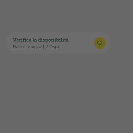
GPS
:
47°0'44"N, 8°18'39"E
Pianificare il viaggio
Qui trova i link utili per il Suo arrivo:
Verifica la disponibilità
Date di viaggio
|
2 Ospiti
Pianificatore d’itinerari Google Maps
Orari FFS
Situazione attuale del traffico: Infostrada TCS
L'uscita autostradale di
Lucerna-Horw
si trova a
circa
2,0 km
di distanza, mentre la fermata
dell'autobus di
Horw, Seefeld
è raggiungibile in
circa
450 m
.