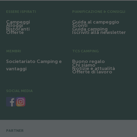
Pre Footer
ESSERE ISPIRATI
PIANIFICAZIONE & CONSIGLI
Campeggi
Guida al campeggio
Alloggi
Sconti
Ristoranti
Guida camping
Offerte
Iscriviti alla newsletter
MEMBRI
TCS CAMPING
Societariato Camping e
Buono regalo
Chi siamo
Notizie e attualità
vantaggi
Offerte di lavoro
SOCIAL MEDIA
PARTNER
Footer