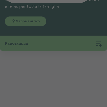
e relax per tutta la famiglia.
Mappa e arrivo
Panoramica
70
15
450
Piazzole
Alloggi in affitto
m s.m.