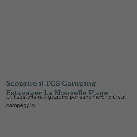
Per saperne di più sulla
classificazione dei campeggi
Swisscamps
in Svizzera
Scoprire il TCS Camping
Estavayer La Nouvelle Plage
Utilizzate la navigazione per saperne di più sul
campeggio.
Equipaggiamento e infrastrutture