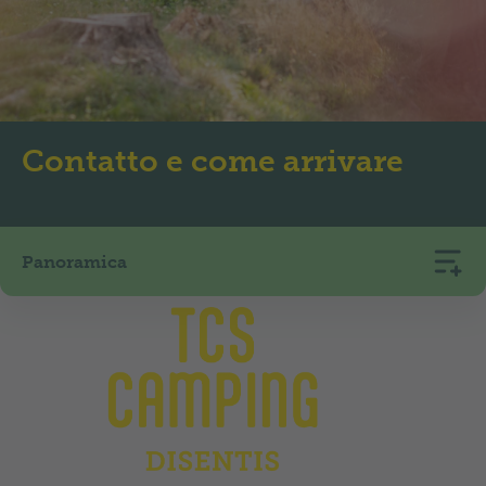
Contatto e come arrivare
Panoramica
TCS Camping Disentis
Via Fontanivas 9
7180
Disentis/Mustér
+41 81 947 44 22
camping.disentis@tcs.ch