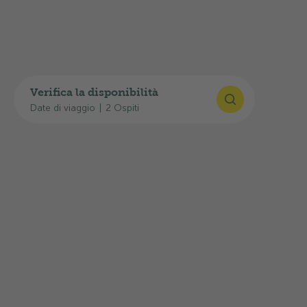
GPS
:
46°41'51"N, 8°51'13"E
Pianificare il viaggio
Qui trova i link utili per il Suo arrivo:
Verifica la disponibilità
Date di viaggio
|
2 Ospiti
Pianificatore d’itinerari Google Maps
Orari FFS
Situazione attuale del traffico: Infostrada TCS
L'uscita autostradale
18-Reichenau
si trova a
circa
50 km
di distanza, mentre la fermata
dell'autobus
Disentis/Mustér
e il
campeggio
Fontanivas
sono raggiungibili in circa 130 m.