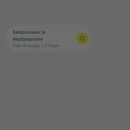
La tenda lodge coniuga avventura e comfort in
modo unico. Inspirata alle capanne su palafitta e
dotata di un arredamento interno in legno
chiaro, offre un'esperienza di campeggio
Selezionare la
davvero speciale, che unisce vicinanza alla
destinazione
natura, comodità e funzionalità. Sia che siate in
Date di viaggio
|
2 Ospiti
famiglia, in coppia o con gli amici, qui potrete
trascorrere giorni di vacanza rilassanti a stretto
contatto con la natura, senza rinunciare a tutto
ciò che serve per sentirsi a proprio agio.