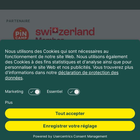
PARTENAIRE
Pied de page
©
2026
Touring Club Suisse
Legal Navigation
Mentions légales
Protection des données
Paramètres des cookies
Réserver le camping