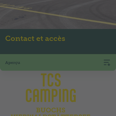
Contact et accès
Aperçu
TCS Camping Buochs Vierwaldstättersee
Seefeld 4
6374
Buochs
+41 41 620 34 74
camping.buochs@tcs.ch