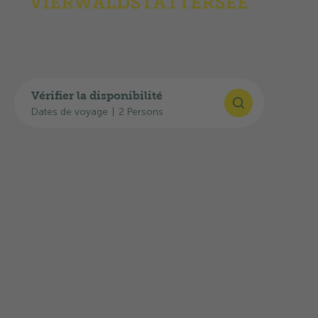
GPS
:
46°58'43"N, 8°25'7"E
Planifier son itinéraire
Vous trouverez ici des liens utiles pour accéder
Vérifier la disponibilité
au camping:
Dates de voyage
|
2 Persons
Calculateur d’itinéraire Google Maps
Horaires CFF
État actuel du trafic : Info Route TCS
La sortie d’autoroute
33-Stans-Sud
se trouve à
seulement
4 km
et vous trouverez l’arrêt de bus
Ennetbürgen, Strandbad
à environ
500 m
.